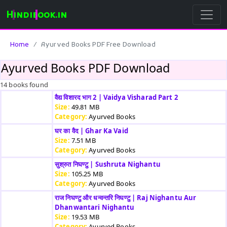
Hindibook.in
Home
Ayurved Books PDF Free Download
Ayurved Books PDF Download
14 books found
वैद्य विशारद भाग 2 | Vaidya Visharad Part 2
Size:
49.81 MB
Category:
Ayurved Books
घर का वैद | Ghar Ka Vaid
Size:
7.51 MB
Category:
Ayurved Books
सुश्रुत निघण्टु | Sushruta Nighantu
Size:
105.25 MB
Category:
Ayurved Books
राज निघण्टु और धन्वन्तरि निघण्टु | Raj Nighantu Aur
Dhanwantari Nighantu
Size:
19.53 MB
Category:
Ayurved Books