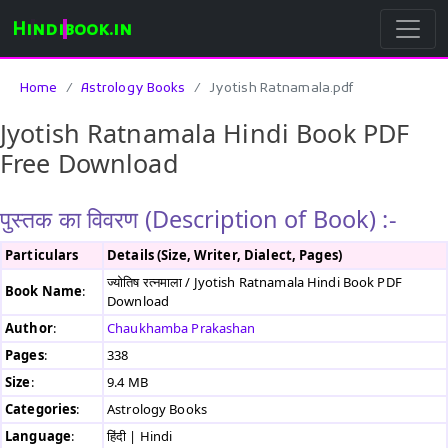
Hindibook.in
Home
Astrology Books
Jyotish Ratnamala.pdf
Jyotish Ratnamala Hindi Book PDF
Free Download
पुस्तक का विवरण (Description of Book) :-
Particulars
Details (Size, Writer, Dialect, Pages)
ज्योतिष रत्नमाला / Jyotish Ratnamala Hindi Book PDF
Book Name
:
Download
Author
:
Chaukhamba Prakashan
Pages
:
338
Size
:
9.4 MB
Categories
:
Astrology Books
Language
:
हिंदी | Hindi