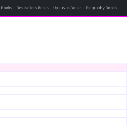
p Books
Bestsellers Books
Upanyas Books
Biography Books