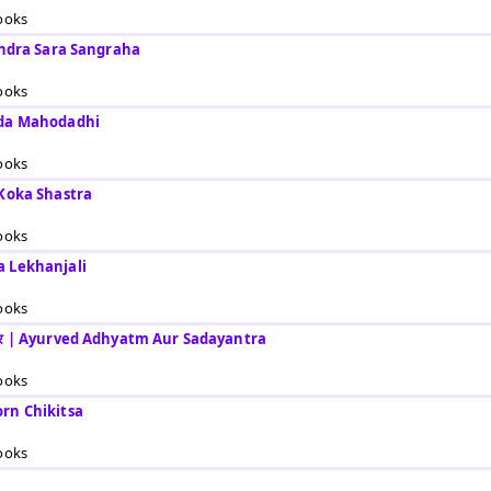
ooks
Rasendra Sara Sangraha
ooks
rveda Mahodadhi
ooks
i Koka Shastra
ooks
ya Lekhanjali
ooks
षड्यंत्र | Ayurved Adhyatm Aur Sadayantra
ooks
poorn Chikitsa
ooks