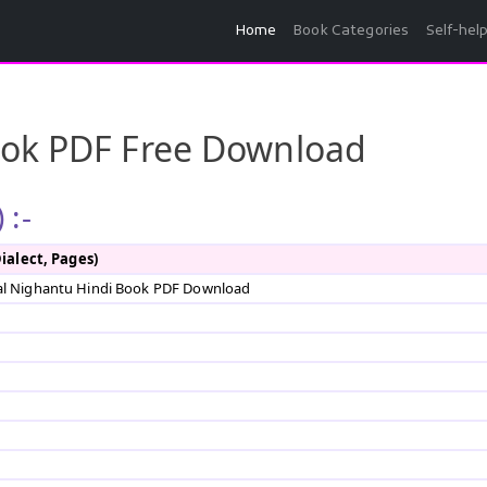
Home
Book Categories
Self-hel
ook PDF Free Download
 :-
Dialect, Pages)
 Pal Nighantu Hindi Book PDF Download