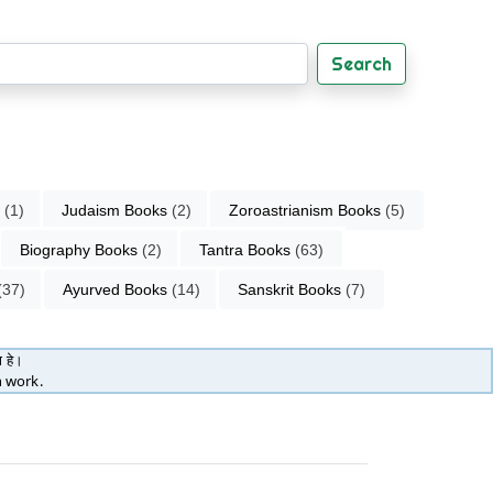
Search
 (1)
Judaism Books
 (2)
Zoroastrianism Books
 (5)
Biography Books
 (2)
Tantra Books
 (63)
(37)
Ayurved Books
 (14)
Sanskrit Books
 (7)
ा हे।
h work.