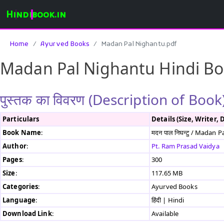
Hindibook.in
Home
Ayurved Books
Madan Pal Nighantu.pdf
Madan Pal Nighantu Hindi B
पुस्तक का विवरण (Description of Book)
Particulars
Details (Size, Writer, 
Book Name
:
मदन पाल निघन्टु / Madan
Author
:
Pt. Ram Prasad Vaidya
Pages
:
300
Size
:
117.65 MB
Categories
:
Ayurved Books
Language
:
हिंदी | Hindi
Download Link
:
Available