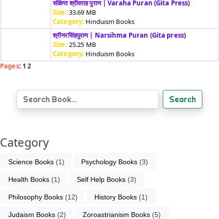
संक्षिप्त श्रीवराह पुराण | Varaha Puran (Gita Press)
Size:
33.69 MB
Category:
Hinduism Books
श्रीनरसिंहपुराण | Narsihma Puran (Gita press)
Size:
25.25 MB
Category:
Hinduism Books
Pages
: 1 2
Search
Category
Science Books
 (1)
Psychology Books
 (3)
Health Books
 (1)
Self Help Books
 (3)
Philosophy Books
 (12)
History Books
 (1)
Judaism Books
 (2)
Zoroastrianism Books
 (5)