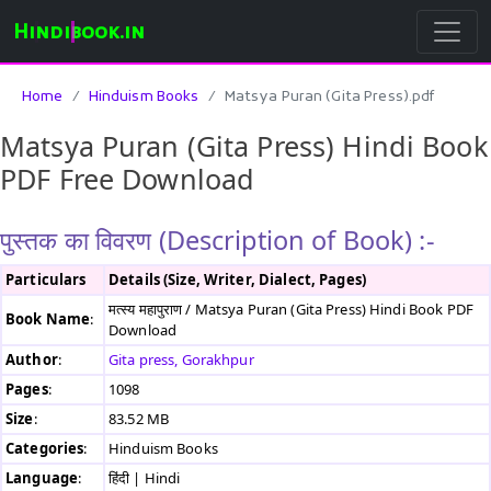
Hindibook.in
Home
Hinduism Books
Matsya Puran (Gita Press).pdf
Matsya Puran (Gita Press) Hindi Book
PDF Free Download
पुस्तक का विवरण (Description of Book) :-
Particulars
Details (Size, Writer, Dialect, Pages)
मत्स्य महापुराण / Matsya Puran (Gita Press) Hindi Book PDF
Book Name
:
Download
Author
:
Gita press, Gorakhpur
Pages
:
1098
Size
:
83.52 MB
Categories
:
Hinduism Books
Language
:
हिंदी | Hindi