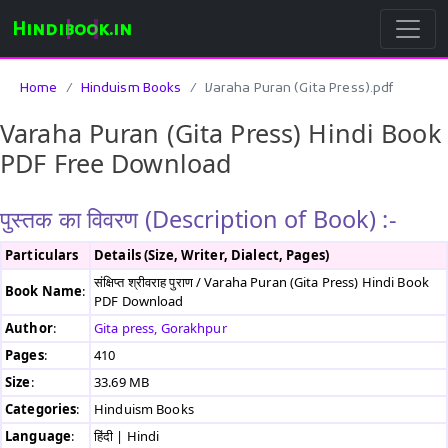
Hindibook.in
Home
Hinduism Books
Varaha Puran (Gita Press).pdf
Varaha Puran (Gita Press) Hindi Book
PDF Free Download
पुस्तक का विवरण (Description of Book) :-
Particulars
Details (Size, Writer, Dialect, Pages)
संक्षिप्त श्रीवराह पुराण / Varaha Puran (Gita Press) Hindi Book
Book Name
:
PDF Download
Author
:
Gita press, Gorakhpur
Pages
:
410
Size
:
33.69 MB
Categories
:
Hinduism Books
Language
:
हिंदी | Hindi