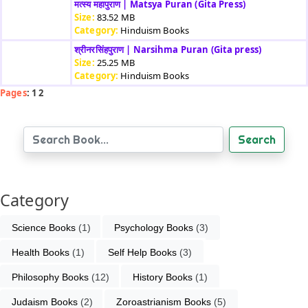
मत्स्य महापुराण | Matsya Puran (Gita Press)
Size:
83.52 MB
Category:
Hinduism Books
श्रीनरसिंहपुराण | Narsihma Puran (Gita press)
Size:
25.25 MB
Category:
Hinduism Books
Pages
: 1 2
Search
Category
Science Books
 (1)
Psychology Books
 (3)
Health Books
 (1)
Self Help Books
 (3)
Philosophy Books
 (12)
History Books
 (1)
Judaism Books
 (2)
Zoroastrianism Books
 (5)