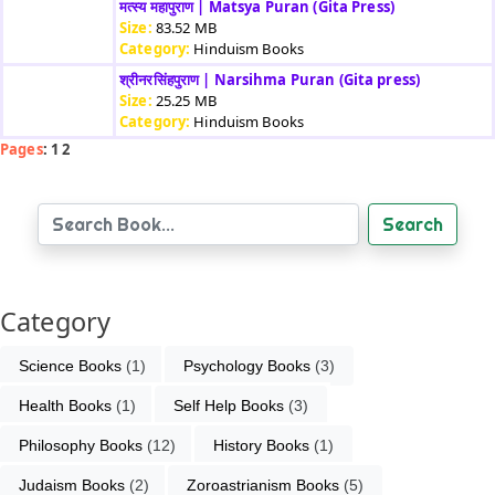
मत्स्य महापुराण | Matsya Puran (Gita Press)
Size:
83.52 MB
Category:
Hinduism Books
श्रीनरसिंहपुराण | Narsihma Puran (Gita press)
Size:
25.25 MB
Category:
Hinduism Books
Pages
: 1 2
Search
Category
Science Books
 (1)
Psychology Books
 (3)
Health Books
 (1)
Self Help Books
 (3)
Philosophy Books
 (12)
History Books
 (1)
Judaism Books
 (2)
Zoroastrianism Books
 (5)