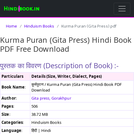
Hindibook.in
Home
Hinduism Books
Kurma Puran (Gita Press).pdf
Kurma Puran (Gita Press) Hindi Book
PDF Free Download
पुस्तक का विवरण (Description of Book) :-
Particulars
Details (Size, Writer, Dialect, Pages)
कूर्मपुराण / Kurma Puran (Gita Press) Hindi Book PDF
Book Name
:
Download
Author
:
Gita press, Gorakhpur
Pages
:
506
Size
:
38.72 MB
Categories
:
Hinduism Books
Language
:
हिंदी | Hindi