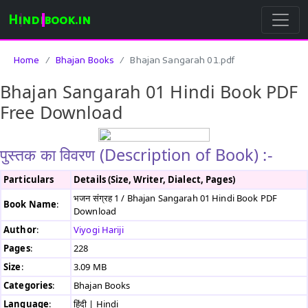
Hindibook.in
Home
Bhajan Books
Bhajan Sangarah 01.pdf
Bhajan Sangarah 01 Hindi Book PDF
Free Download
पुस्तक का विवरण (Description of Book) :-
Particulars
Details (Size, Writer, Dialect, Pages)
भजन संग्रह 1 / Bhajan Sangarah 01 Hindi Book PDF
Book Name
:
Download
Author
:
Viyogi Hariji
Pages
:
228
Size
:
3.09 MB
Categories
:
Bhajan Books
Language
:
हिंदी | Hindi