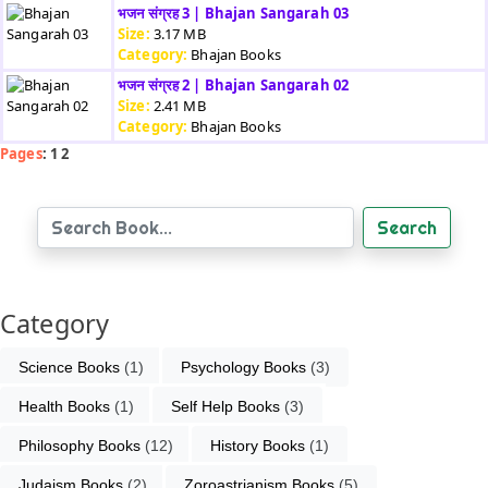
भजन संग्रह 3 | Bhajan Sangarah 03
Size:
3.17 MB
Category:
Bhajan Books
भजन संग्रह 2 | Bhajan Sangarah 02
Size:
2.41 MB
Category:
Bhajan Books
Pages
: 1 2
Search
Category
Science Books
 (1)
Psychology Books
 (3)
Health Books
 (1)
Self Help Books
 (3)
Philosophy Books
 (12)
History Books
 (1)
Judaism Books
 (2)
Zoroastrianism Books
 (5)