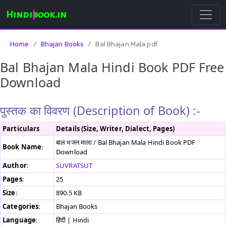
Hindibook.in
Home
Bhajan Books
Bal Bhajan Mala.pdf
Bal Bhajan Mala Hindi Book PDF Free
Download
पुस्तक का विवरण (Description of Book) :-
Particulars
Details (Size, Writer, Dialect, Pages)
बाल भजन माला / Bal Bhajan Mala Hindi Book PDF
Book Name
:
Download
Author
:
SUVRATSUT
Pages
:
25
Size
:
890.5 KB
Categories
:
Bhajan Books
Language
:
हिंदी | Hindi