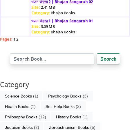
भजन संग्रह 2 | Bhajan Sangarah 02
Size:
2.41 MB
Category:
Bhajan Books
भजन संग्रह 1 | Bhajan Sangarah 01
Size:
3.09 MB
Category:
Bhajan Books
Pages
: 1 2
Search
Category
Science Books
 (1)
Psychology Books
 (3)
Health Books
 (1)
Self Help Books
 (3)
Philosophy Books
 (12)
History Books
 (1)
Judaism Books
 (2)
Zoroastrianism Books
 (5)